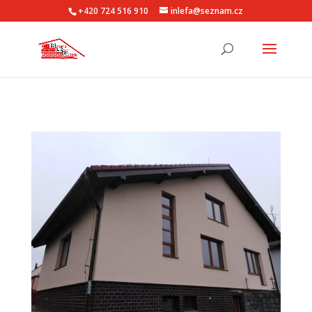
+420 724 516 910
inlefa@seznam.cz