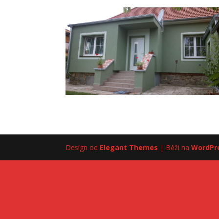
Design od
Elegant Themes
| Běží na
WordPr