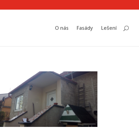
O nás
Fasády
Lešení