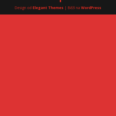
Design od
Elegant Themes
| Běží na
WordPress